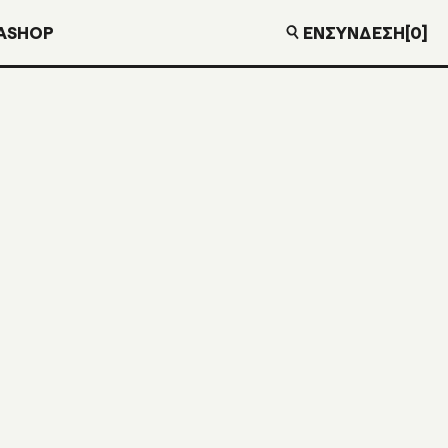
EN
ΣΎΝΔΕΣΗ
[0]
Α
SHOP
 BLUE