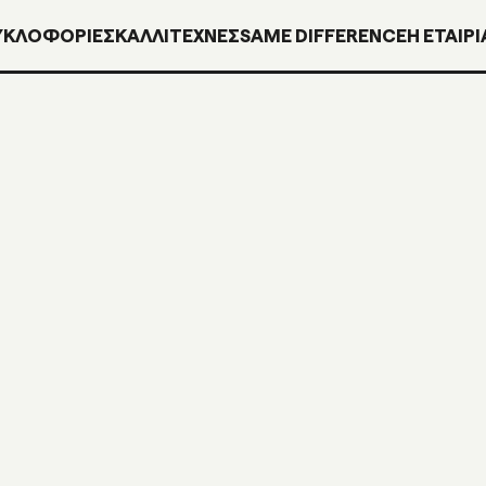
ΥΚΛΟΦΟΡΊΕΣ
ΚΑΛΛΙΤΕΧΝΕΣ
SAME DIFFERENCE
H ΕΤΑΙΡΙ
ROSEY