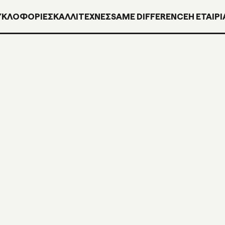
ΥΚΛΟΦΟΡΊΕΣ
ΚΑΛΛΙΤΕΧΝΕΣ
SAME DIFFERENCE
H ΕΤΑΙΡΙ
ELECT