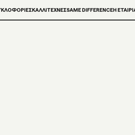
ΥΚΛΟΦΟΡΊΕΣ
ΚΑΛΛΙΤΕΧΝΕΣ
SAME DIFFERENCE
H ΕΤΑΙΡΙ
INN081
2LP + MP3