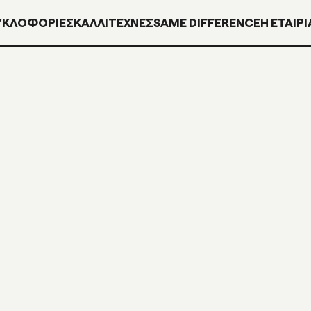
ΥΚΛΟΦΟΡΊΕΣ
ΚΑΛΛΙΤΕΧΝΕΣ
SAME DIFFERENCE
H ΕΤΑΙΡΙ
DISE