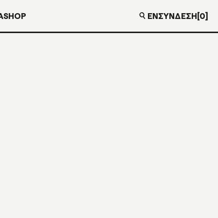
EN
ΣΎΝΔΕΣΗ
[0]
Α
SHOP
 + MP3
€
30,00