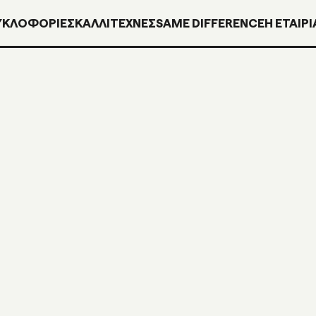
ΥΚΛΟΦΟΡΊΕΣ
ΚΑΛΛΙΤΕΧΝΕΣ
SAME DIFFERENCE
H ΕΤΑΙΡΙ
ΕΠΑΝ
ΒΙΝΥΛ
ΚΑΛΛ