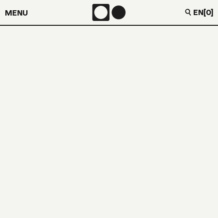
EN
[0]
LIMITED EDITION
LP + MP3