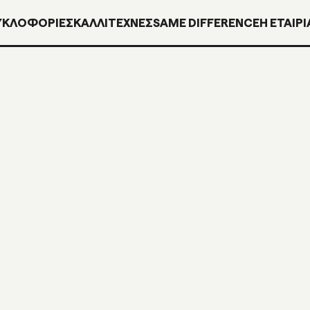
ΥΚΛΟΦΟΡΊΕΣ
ΚΑΛΛΙΤΕΧΝΕΣ
SAME DIFFERENCE
H ΕΤΑΙΡΙ
INN047L
7″ WHITE VIN