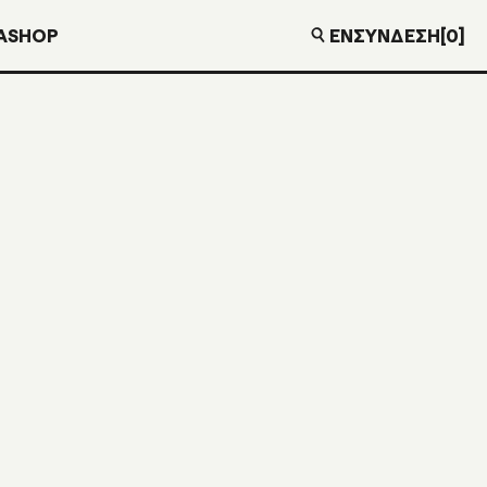
EN
ΣΎΝΔΕΣΗ
[0]
Α
SHOP
YL
€
0,00