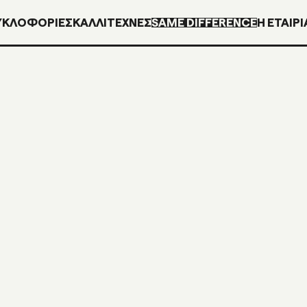
ΥΚΛΟΦΟΡΊΕΣ
ΚΑΛΛΙΤΕΧΝΕΣ
SAME DIFFERENCE
H ΕΤΑΙΡΙ
SDM14
CD