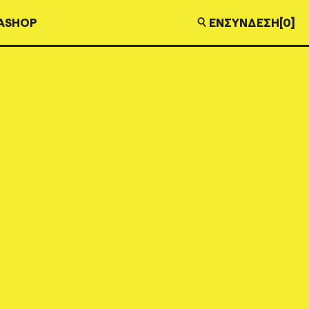
EN
ΣΎΝΔΕΣΗ
[0]
Α
SHOP
+ MP3
€
28,00