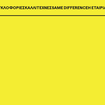
ΥΚΛΟΦΟΡΊΕΣ
ΚΑΛΛΙΤΕΧΝΕΣ
SAME DIFFERENCE
H ΕΤΑΙΡΙ
INN263
COLOURED LP 