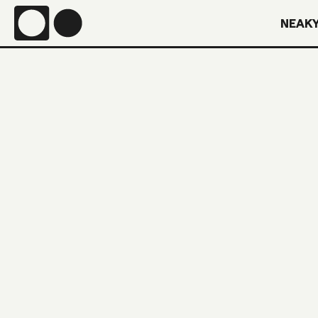
ΝΕΑ
Κ