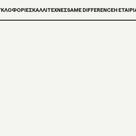
ΥΚΛΟΦΟΡΊΕΣ
ΚΑΛΛΙΤΕΧΝΕΣ
SAME DIFFERENCE
H ΕΤΑΙΡΙ
1WIN 