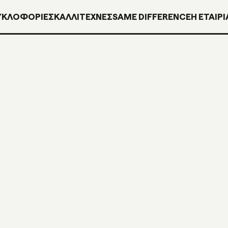
ΥΚΛΟΦΟΡΊΕΣ
ΚΑΛΛΙΤΕΧΝΕΣ
SAME DIFFERENCE
H ΕΤΑΙΡΙ
URED LP