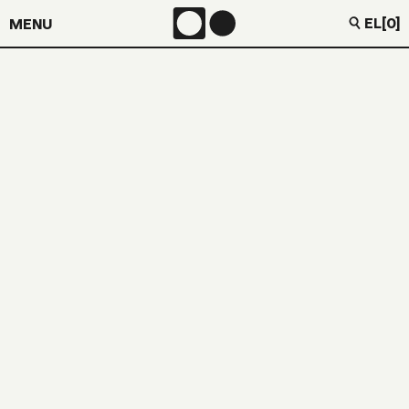
EL
[0]