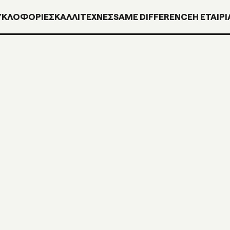
ΥΚΛΟΦΟΡΊΕΣ
ΚΑΛΛΙΤΕΧΝΕΣ
SAME DIFFERENCE
H ΕΤΑΙΡΙ
INN200