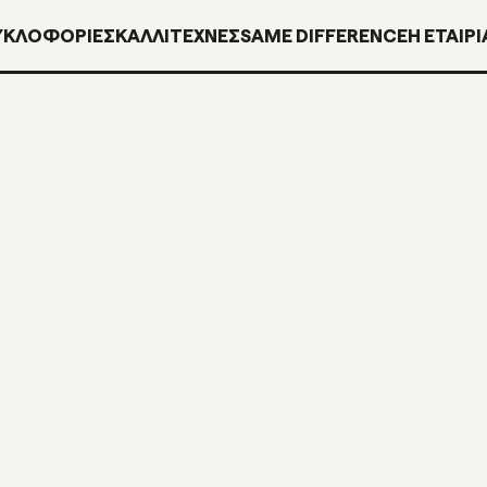
ΥΚΛΟΦΟΡΊΕΣ
ΚΑΛΛΙΤΕΧΝΕΣ
SAME DIFFERENCE
H ΕΤΑΙΡΙ
INN08
CD