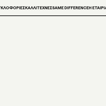
ΥΚΛΟΦΟΡΊΕΣ
ΚΑΛΛΙΤΕΧΝΕΣ
SAME DIFFERENCE
H ΕΤΑΙΡΙ
INN068L
7″ VINYL